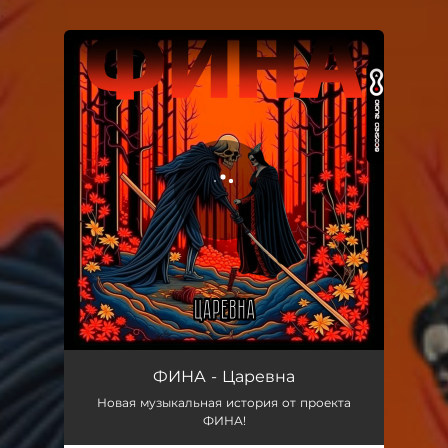
.
You're all set!
Царевна
02:54
ФИНА - Царевна
Новая музыкальная история от проекта
ФИНА!